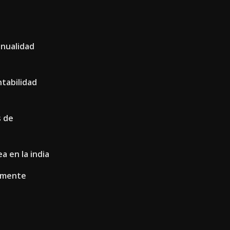
anualidad
ntabilidad
 de
a en la india
almente